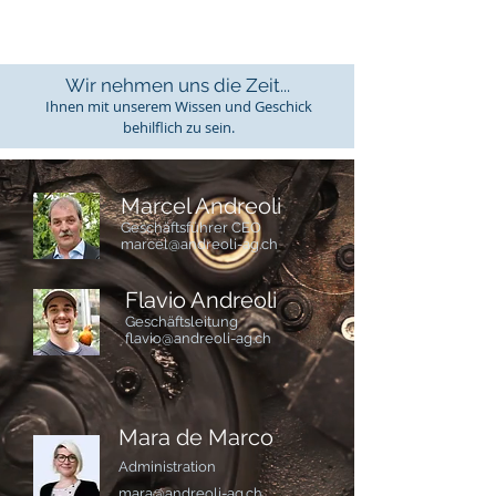
Wir nehmen uns die Zeit...
Ihnen mit unserem Wissen und Geschick
behilflich zu sein.
Marcel Andreoli
Geschäftsführer CEO
marcel@andreoli-ag.ch
Flavio Andreoli
Geschäftsleitung
flavio@andreoli-ag.ch
Mara de Marco
Administration
mara@andreoli-ag.ch