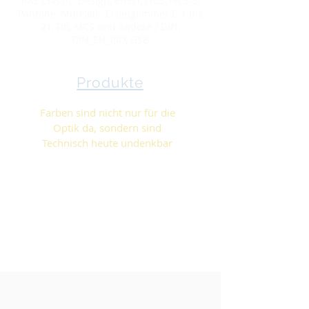
RAL Classic, Design, Effect, NCS, NCS-S,
Pantone, Munsell, Eisenglimmer E-1 bis
21, DB, MCS und andere / DIN,
DIN_EN_ISO, GSB
Produkte
Farben sind nicht nur für die
Optik da, sondern sind
Technisch
heute undenkbar
Softtouch, Hitzebeständig,
Antirutsch, Antigraffiti, Gleitfähig,
Chemikalienfest
Elektrisch leitend oder Isolierend
Leucht- Sicherheitsfarben,
Hochwetterfest, Kratzfest