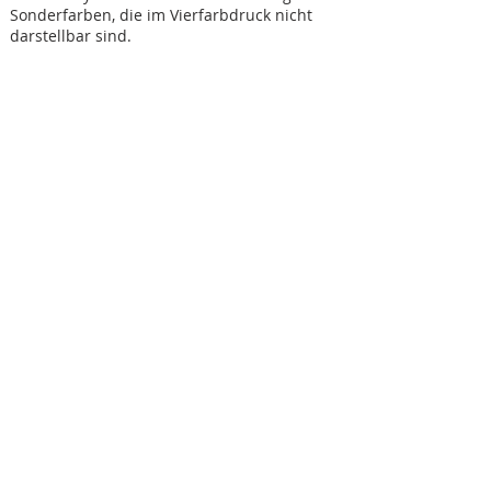
Sonderfarben, die im Vierfarbdruck nicht
darstellbar sind.
Das MUNSELL Farbsystem aus den USA
ermöglicht eine genaue Spezifikation der
Farben für Industrie, Design, Architektur,
Kunst, Produktentwicklung, Forschung und
auch allen anderen Bereichen, die eine
genaue Farbkommunikation erfordern.
Eisenglimmer E-1 bis 21, DB,
MCS, usw.